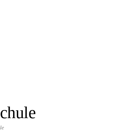
chule
le