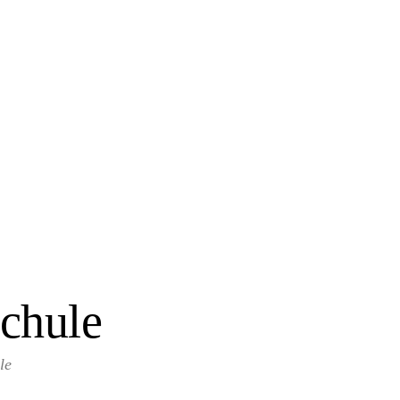
chule
le