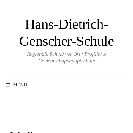
Zum
Inhalt
Hans-Dietrich-
überspringen
Genscher-Schule
Regionale Schule vor Ort • Profilierte
Gemeinschaftshauptschule
Suchen
nach:
MENÜ