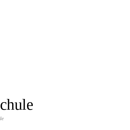
chule
le