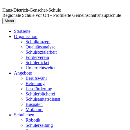
Zum
Inhalt
Hans-Dietrich-Genscher-Schule
überspringen
Regionale Schule vor Ort • Profilierte Gemeinschaftshauptschule
Menü
Startseite
Organisation
Schulkonzept
Qualitätsanalyse
Schulsozialarbeit
Förderverein
Schülerticket
Unterrichtszeiten
Angebote
Berufswahl
Betreuung
Leseförderung
Schülerbücherei
Schulsanitätsdienst
Buspaten
Mofakurs
Schulleben
Robotik
Schülerzeitung